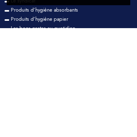
Le syndicat
Produits d’hygiène absorbants
Produits d’hygiène papier
Les bons gestes au quotidien
Des professionnels responsables
Suivez Nous
©2024 GROUP'HYGIENE - Une réalisation
Celuga
-
Mentions Légales
-