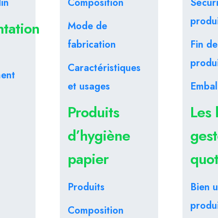
in
Composition
Sécur
produi
tation
Mode de
fabrication
Fin de
produi
Caractéristiques
ment
et usages
Embal
Produits
Les 
d’hygiène
gest
papier
quot
Produits
Bien ut
produi
Composition