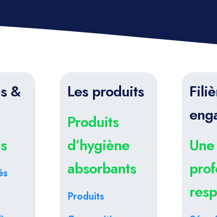
és &
Les produits
Filiè
eng
Produits
és
d’hygiène
Une
absorbants
prof
és
res
Produits