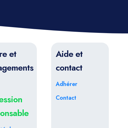
re et
Aide et
agements
contact
Adhérer
ession
Contact
ponsable