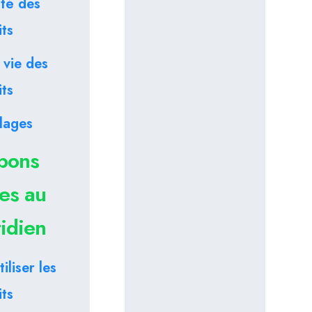
ité des
ts
 vie des
ts
lages
bons
es au
idien
iliser les
ts