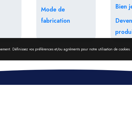
Bien j
Mode de
fabrication
Deven
produi
onnement. Définissez vos préférences et/ou agréments pour notre utilisation de cookies.
Le syndicat
Produits d’hygiène absorbants